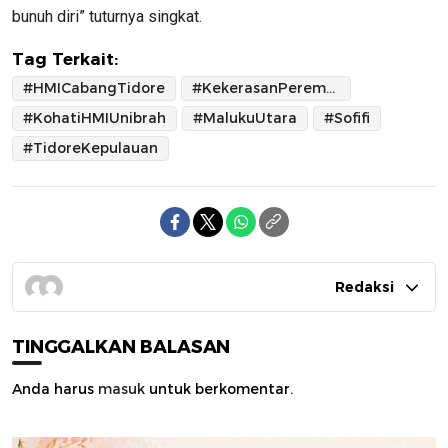
bunuh diri” tuturnya singkat.
Tag Terkait:
#HMICabangTidore
#KekerasanPerempuandanAnak
#KohatiHMIUnibrah
#MalukuUtara
#Sofifi
#TidoreKepulauan
Redaksi
TINGGALKAN BALASAN
Anda harus
masuk
untuk berkomentar.