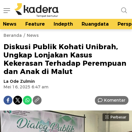
News
Feature
Indepth
Ruangdata
Persp
kadera.id
Tempat bertutur
Beranda
News
Diskusi Publik Kohati Unibrah,
Ungkap Lonjakan Kasus
Kekerasan Terhadap Perempuan
dan Anak di Malut
La Ode Zulmin
Mei 16, 2025 6:47 am
Komentar
Perbesar