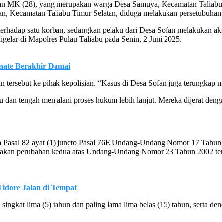
, dan MK (28), yang merupakan warga Desa Samuya, Kecamatan Taliabu
fan, Kecamatan Taliabu Timur Selatan, diduga melakukan persetubuhan
erhadap satu korban, sedangkan pelaku dari Desa Sofan melakukan aks
elar di Mapolres Pulau Taliabu pada Senin, 2 Juni 2025.
rnate Berakhir Damai
an tersebut ke pihak kepolisian. “Kasus di Desa Sofan juga terungkap m
abu dan tengah menjalani proses hukum lebih lanjut. Mereka dijerat den
serta Pasal 82 ayat (1) juncto Pasal 76E Undang-Undang Nomor 17 Tah
n perubahan kedua atas Undang-Undang Nomor 23 Tahun 2002 tentan
 Tidore Jalan di Tempat
ingkat lima (5) tahun dan paling lama lima belas (15) tahun, serta de