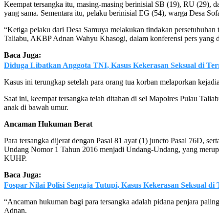
Keempat tersangka itu, masing-masing berinisial SB (19), RU (29)
yang sama. Sementara itu, pelaku berinisial EG (54), warga Desa So
“Ketiga pelaku dari Desa Samuya melakukan tindakan persetubuhan t
Taliabu, AKBP Adnan Wahyu Khasogi, dalam konferensi pers yang dig
Baca Juga:
Diduga Libatkan Anggota TNI, Kasus Kekerasan Seksual di Te
Kasus ini terungkap setelah para orang tua korban melaporkan kejadi
Saat ini, keempat tersangka telah ditahan di sel Mapolres Pulau Tali
anak di bawah umur.
Ancaman Hukuman Berat
Para tersangka dijerat dengan Pasal 81 ayat (1) juncto Pasal 76D, 
Undang Nomor 1 Tahun 2016 menjadi Undang-Undang, yang merupaka
KUHP.
Baca Juga:
Fospar Nilai Polisi Sengaja Tutupi, Kasus Kekerasan Seksual di
“Ancaman hukuman bagi para tersangka adalah pidana penjara paling s
Adnan.