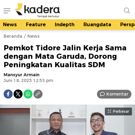
News
Feature
Indepth
Ruangdata
Persp
kadera.id
Tempat bertutur
Beranda
News
Pemkot Tidore Jalin Kerja Sama
dengan Mata Garuda, Dorong
Peningkatan Kualitas SDM
Mansyur Armain
Juni 18, 2025 12:53 pm
Komentar
Perbesar