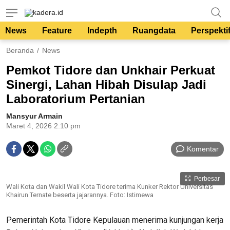
kadera.id
Tempat bertutur
News
Feature
Indepth
Ruangdata
Perspekti
Beranda
News
Pemkot Tidore dan Unkhair Perkuat
Sinergi, Lahan Hibah Disulap Jadi
Laboratorium Pertanian
Mansyur Armain
Maret 4, 2026 2:10 pm
Komentar
Perbesar
Wali Kota dan Wakil Wali Kota Tidore terima Kunker Rektor Universitas
Khairun Ternate beserta jajarannya. Foto: Istimewa
Pemerintah Kota Tidore Kepulauan menerima kunjungan kerja