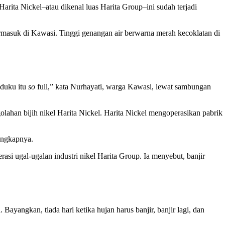
arita Nickel–atau dikenal luas Harita Group–ini sudah terjadi
ermasuk di Kawasi. Tinggi genangan air berwarna merah kecoklatan di
oduku itu
so
full,” kata Nurhayati, warga Kawasi, lewat sambungan
ahan bijih nikel Harita Nickel. Harita Nickel mengoperasikan pabrik
ungkapnya.
asi ugal-ugalan industri nikel Harita Group. Ia menyebut, banjir
ayangkan, tiada hari ketika hujan harus banjir, banjir lagi, dan