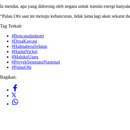
Ia menilai, apa yang didorong oleh negara untuk transisi energi hany
“Pulau Obi saat ini menuju kehancuran, tidak lama lagi akan sekarat 
Tag Terkait:
#BencanaIndustri
#DesaKawasi
#HalmaheraSelatan
#HaritaNickel
#MalukuUtara
#ProyekSengsaraNasional
#PulauObi
Bagikan: