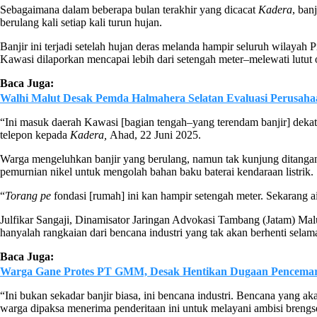
Sebagaimana dalam beberapa bulan terakhir yang dicacat
Kadera
, ban
berulang kali setiap kali turun hujan.
Banjir ini terjadi setelah hujan deras melanda hampir seluruh wilaya
Kawasi dilaporkan mencapai lebih dari setengah meter–melewati lutut
Baca Juga:
Walhi Malut Desak Pemda Halmahera Selatan Evaluasi Perusaha
“Ini masuk daerah Kawasi [bagian tengah–yang terendam banjir] dekat
telepon kepada
Kadera,
Ahad, 22 Juni 2025.
Warga mengeluhkan banjir yang berulang, namun tak kunjung ditangani
pemurnian nikel untuk mengolah bahan baku baterai kendaraan listrik.
“
Torang pe
fondasi [rumah] ini kan hampir setengah meter. Sekarang a
Julfikar Sangaji, Dinamisator Jaringan Advokasi Tambang (Jatam) Maluk
hanyalah rangkaian dari bencana industri yang tak akan berhenti selama
Baca Juga:
Warga Gane Protes PT GMM, Desak Hentikan Dugaan Pencemara
“Ini bukan sekadar banjir biasa, ini bencana industri. Bencana yang a
warga dipaksa menerima penderitaan ini untuk melayani ambisi brengsek 