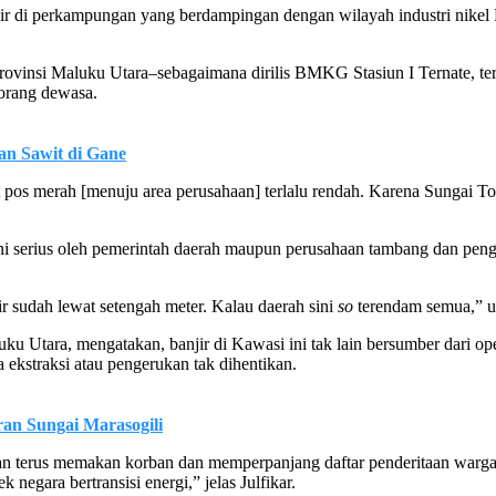
jir di perkampungan yang berdampingan dengan wilayah industri nikel H
h Provinsi Maluku Utara–sebagaimana dirilis BMKG Stasiun I Ternate, t
 orang dewasa.
an Sawit di Gane
 pos merah [menuju area perusahaan] terlalu rendah. Karena Sungai T
 serius oleh pemerintah daerah maupun perusahaan tambang dan pengol
ir sudah lewat setengah meter. Kalau daerah sini
so
terendam semua,” 
u Utara, mengatakan, banjir di Kawasi ini tak lain bersumber dari oper
 ekstraksi atau pengerukan tak dihentikan.
n Sungai Marasogili
kan terus memakan korban dan memperpanjang daftar penderitaan warga. B
negara bertransisi energi,” jelas Julfikar.