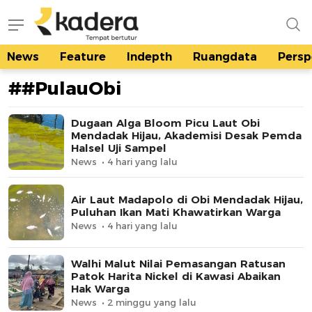
News
Feature
Indepth
Ruangdata
Persp
kadera.id
Tempat bertutur
##PulauObi
Dugaan Alga Bloom Picu Laut Obi
Mendadak Hijau, Akademisi Desak Pemda
Halsel Uji Sampel
News
4 hari yang lalu
Air Laut Madapolo di Obi Mendadak Hijau,
Puluhan Ikan Mati Khawatirkan Warga
News
4 hari yang lalu
Walhi Malut Nilai Pemasangan Ratusan
Patok Harita Nickel di Kawasi Abaikan
Hak Warga
News
2 minggu yang lalu