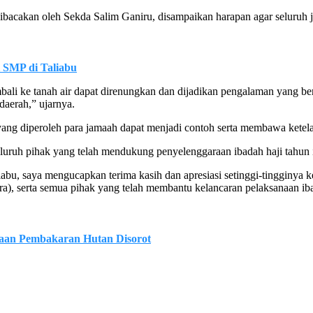
dibacakan oleh Sekda Salim Ganiru, disampaikan harapan agar seluruh 
 SMP di Taliabu
ali ke tanah air dapat direnungkan dan dijadikan pengalaman yang be
daerah,” ujarnya.
al yang diperoleh para jamaah dapat menjadi contoh serta membawa kete
eluruh pihak yang telah mendukung penyelenggaraan ibadah haji tahun i
abu, saya mengucapkan terima kasih dan apresiasi setinggi-tingginy
), serta semua pihak yang telah membantu kelancaran pelaksanaan iba
gaan Pembakaran Hutan Disorot