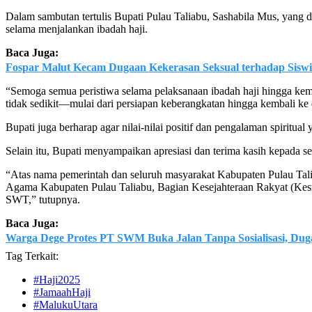
Dalam sambutan tertulis Bupati Pulau Taliabu, Sashabila Mus, yang 
selama menjalankan ibadah haji.
Baca Juga:
Fospar Malut Kecam Dugaan Kekerasan Seksual terhadap Siswi
“Semoga semua peristiwa selama pelaksanaan ibadah haji hingga kemb
tidak sedikit—mulai dari persiapan keberangkatan hingga kembali ke 
Bupati juga berharap agar nilai-nilai positif dan pengalaman spiritu
Selain itu, Bupati menyampaikan apresiasi dan terima kasih kepada s
“Atas nama pemerintah dan seluruh masyarakat Kabupaten Pulau Tali
Agama Kabupaten Pulau Taliabu, Bagian Kesejahteraan Rakyat (Kesra
SWT,” tutupnya.
Baca Juga:
Warga Dege Protes PT SWM Buka Jalan Tanpa Sosialisasi, Du
Tag Terkait:
#Haji2025
#JamaahHaji
#MalukuUtara