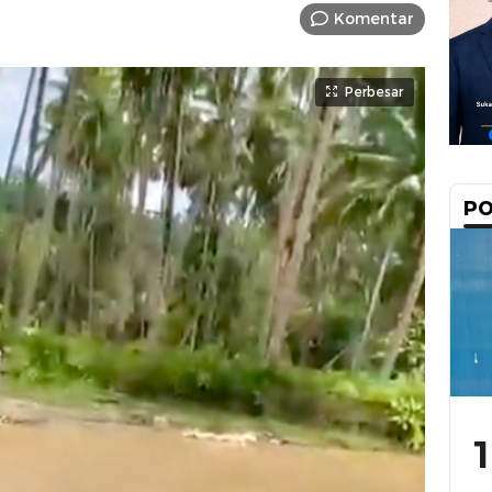
Komentar
Perbesar
PO
1