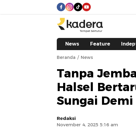
kadera.id
Tempat bertutur
News
Feature
Indep
Beranda
News
Tanpa Jembat
Halsel Berta
Sungai Demi
Redaksi
November 4, 2025 5:16 am