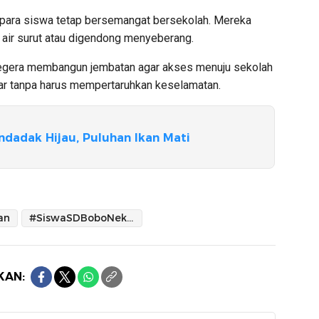
, para siswa tetap bersemangat bersekolah. Mereka
air surut atau digendong menyeberang.
egera membangun jembatan agar akses menuju sekolah
jar tanpa harus mempertaruhkan keselamatan.
ndadak Hijau, Puluhan Ikan Mati
an
#SiswaSDBoboNekatSebrangiSungai
KAN: