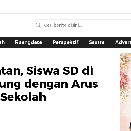
th
Ruangdata
Perspektif
Sastra
Advert
an, Siswa SD di
rung dengan Arus
 Sekolah