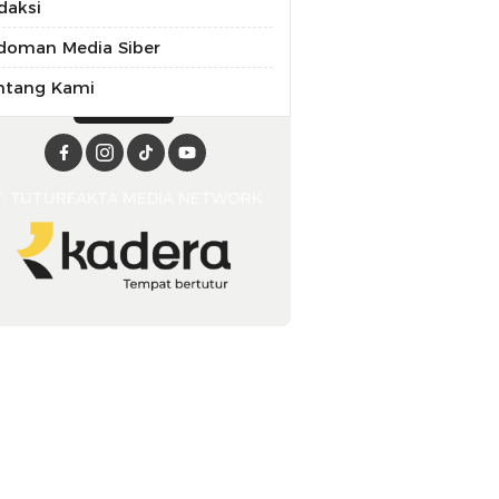
daksi
doman Media Siber
ntang Kami
T. TUTURFAKTA MEDIA NETWORK.