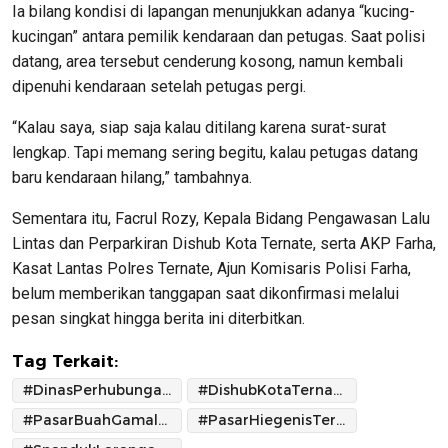
Ia bilang kondisi di lapangan menunjukkan adanya “kucing-
kucingan” antara pemilik kendaraan dan petugas. Saat polisi
datang, area tersebut cenderung kosong, namun kembali
dipenuhi kendaraan setelah petugas pergi.
“Kalau saya, siap saja kalau ditilang karena surat-surat
lengkap. Tapi memang sering begitu, kalau petugas datang
baru kendaraan hilang,” tambahnya.
Sementara itu, Facrul Rozy, Kepala Bidang Pengawasan Lalu
Lintas dan Perparkiran Dishub Kota Ternate, serta AKP Farha,
Kasat Lantas Polres Ternate, Ajun Komisaris Polisi Farha,
belum memberikan tanggapan saat dikonfirmasi melalui
pesan singkat hingga berita ini diterbitkan.
Tag Terkait:
#DinasPerhubunganTernate
#DishubKotaTernate
#PasarBuahGamalama
#PasarHiegenisTernate