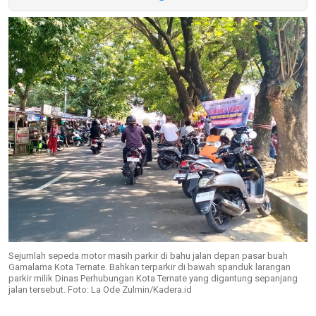
Sejumlah sepeda motor masih parkir di bahu jalan depan pasar buah
Gamalama Kota Ternate. Bahkan terparkir di bawah spanduk larangan
parkir milik Dinas Perhubungan Kota Ternate yang digantung sepanjang
jalan tersebut. Foto: La Ode Zulmin/Kadera.id