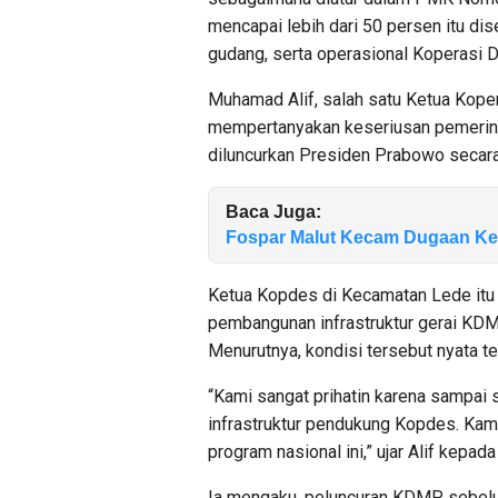
mencapai lebih dari 50 persen itu di
gudang, serta operasional Koperasi 
Muhamad Alif, salah satu Ketua Koper
mempertanyakan keseriusan pemerint
diluncurkan Presiden Prabowo secara 
Baca Juga:
Fospar Malut Kecam Dugaan Kek
Ketua Kopdes di Kecamatan Lede itu 
pembangunan infrastruktur gerai KDMP
Menurutnya, kondisi tersebut nyata t
“Kami sangat prihatin karena sampai
infrastruktur pendukung Kopdes. Kam
program nasional ini,” ujar Alif kepad
Ia mengaku, peluncuran KDMP sebelu