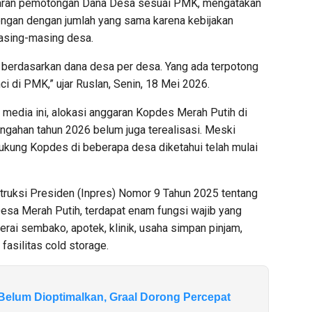
besaran pemotongan Dana Desa sesuai PMK, mengatakan
gan dengan jumlah yang sama karena kebijakan
asing-masing desa.
ar berdasarkan dana desa per desa. Yang ada terpotong
nci di PMK,” ujar Ruslan, Senin, 18 Mei 2026.
media ini, alokasi anggaran Kopdes Merah Putih di
ngahan tahun 2026 belum juga terealisasi. Meski
dukung Kopdes di beberapa desa diketahui telah mulai
struksi Presiden (Inpres) Nomor 9 Tahun 2025 tentang
sa Merah Putih, terdapat enam fungsi wajib yang
gerai sembako, apotek, klinik, usaha simpan pinjam,
fasilitas cold storage.
 Belum Dioptimalkan, Graal Dorong Percepat