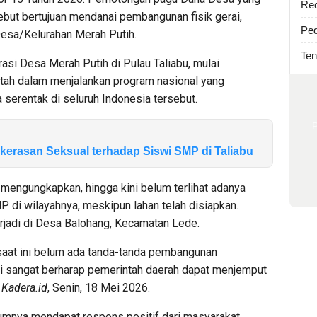
Re
sebut bertujuan mendanai pembangunan fisik gerai,
Ped
Desa/Kelurahan Merah Putih.
Ten
asi Desa Merah Putih di Pulau Taliabu, mulai
ah dalam menjalankan program nasional yang
serentak di seluruh Indonesia tersebut.
erasan Seksual terhadap Siswi SMP di Taliabu
mengungkapkan, hingga kini belum terlihat adanya
 di wilayahnya, meskipun lahan telah disiapkan.
erjadi di Desa Balohang, Kecamatan Lede.
 saat ini belum ada tanda-tanda pembangunan
i sangat berharap pemerintah daerah dapat menjemput
a
Kadera.id
, Senin, 18 Mei 2026.
mnya mendapat respons positif dari masyarakat