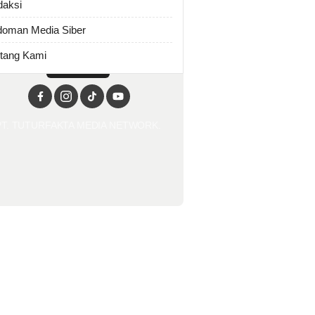
daksi
oman Media Siber
tang Kami
PT. TUTURFAKTA MEDIA NETWORK.