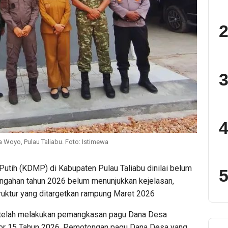
2
3
4
 Woyo, Pulau Taliabu. Foto: Istimewa
tih (KDMP) di Kabupaten Pulau Taliabu dinilai belum
5
tengahan tahun 2026 belum menunjukkan kejelasan,
ruktur yang ditargetkan rampung Maret 2026
 telah melakukan pemangkasan pagu Dana Desa
r 15 Tahun 2026. Pemotongan pagu Dana Desa yang