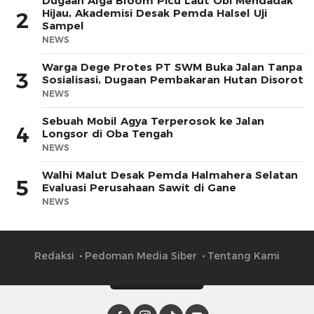
Dugaan Alga Bloom Picu Laut Obi Mendadak
Hijau, Akademisi Desak Pemda Halsel Uji
2
Sampel
NEWS
Warga Dege Protes PT SWM Buka Jalan Tanpa
3
Sosialisasi, Dugaan Pembakaran Hutan Disorot
NEWS
Sebuah Mobil Agya Terperosok ke Jalan
4
Longsor di Oba Tengah
NEWS
Walhi Malut Desak Pemda Halmahera Selatan
5
Evaluasi Perusahaan Sawit di Gane
NEWS
Redaksi
Pedoman Media Siber
Tentang Kami