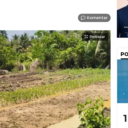
Komentar
Perbesar
PO
1