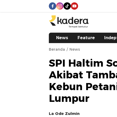
kadera.id
Tempat bertutur
News
Feature
Indep
Beranda
News
SPI Haltim S
Akibat Tamb
Kebun Petan
Lumpur
La Ode Zulmin