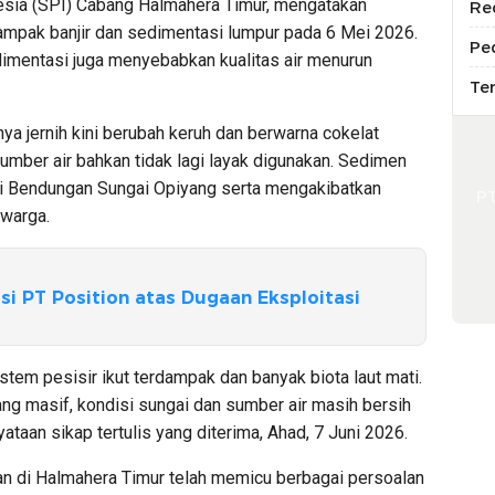
nesia (SPI) Cabang Halmahera Timur, mengatakan
Re
dampak banjir dan sedimentasi lumpur pada 6 Mei 2026.
Pe
dimentasi juga menyebabkan kualitas air menurun
Te
ya jernih kini berubah keruh dan berwarna cokelat
sumber air bahkan tidak lagi layak digunakan. Sedimen
si Bendungan Sungai Opiyang serta mengakibatkan
P
 warga.
si PT Position atas Dugaan Eksploitasi
stem pesisir ikut terdampak dan banyak biota laut mati.
g masif, kondisi sungai dan sumber air masih bersih
yataan sikap tertulis yang diterima, Ahad, 7 Juni 2026.
gan di Halmahera Timur telah memicu berbagai persoalan