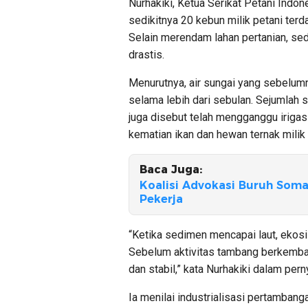
Nurhakiki, Ketua Serikat Petani Indo
sedikitnya 20 kebun milik petani ter
Selain merendam lahan pertanian, se
drastis.
Menurutnya, air sungai yang sebelumn
selama lebih dari sebulan. Sejumlah 
juga disebut telah mengganggu iriga
kematian ikan dan hewan ternak milik
Baca Juga:
Koalisi Advokasi Buruh Soma
Pekerja
“Ketika sedimen mencapai laut, ekosi
Sebelum aktivitas tambang berkemban
dan stabil,” kata Nurhakiki dalam pern
Ia menilai industrialisasi pertamban