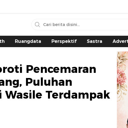
th
Ruangdata
Perspektif
Sastra
Advert
oroti Pencemaran
ang, Puluhan
i Wasile Terdampak