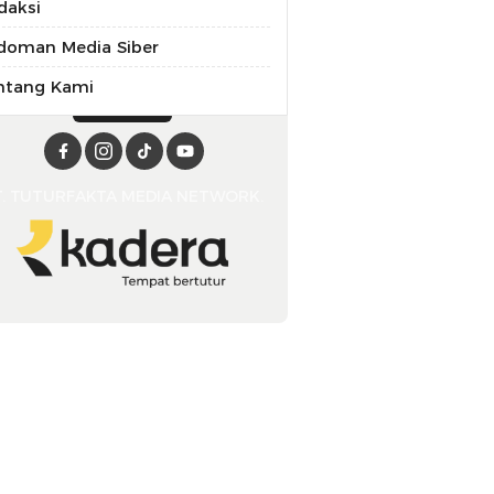
daksi
doman Media Siber
ntang Kami
T. TUTURFAKTA MEDIA NETWORK.