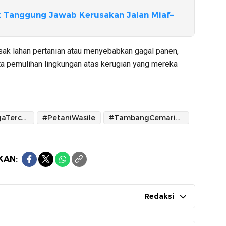
k Tanggung Jawab Kerusakan Jalan Miaf–
usak lahan pertanian atau menyebabkan gagal panen,
rta pemulihan lingkungan atas kerugian yang mereka
#KebunWargaTercemar
#PetaniWasile
#TambangCemariKebun
KAN:
Redaksi