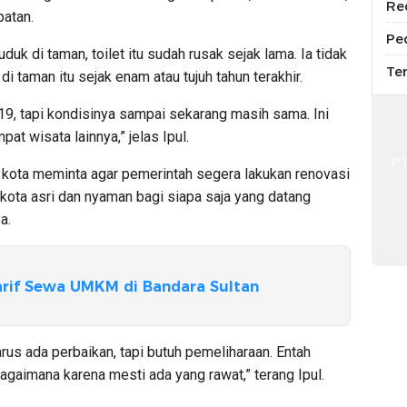
Re
batan.
Pe
uduk di taman, toilet itu sudah rusak sejak lama. Ia tidak
Te
i taman itu sejak enam atau tujuh tahun terakhir.
019, tapi kondisinya sampai sekarang masih sama. Ini
pat wisata lainnya,” jelas Ipul.
P
n kota meminta agar pemerintah segera lakukan renovasi
 kota asri dan nyaman bagi siapa saja yang datang
a.
arif Sewa UMKM di Bandara Sultan
harus ada perbaikan, tapi butuh pemeliharaan. Entah
agaimana karena mesti ada yang rawat,” terang Ipul.