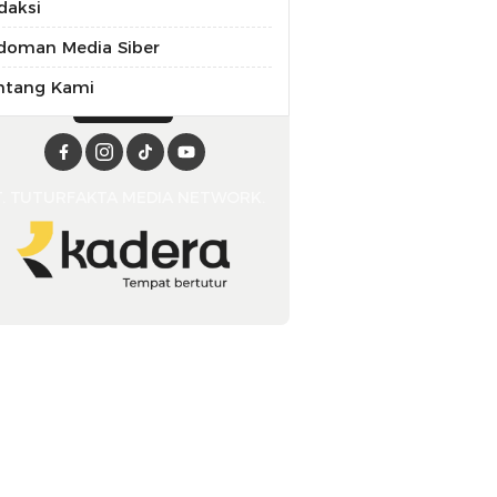
daksi
doman Media Siber
ntang Kami
T. TUTURFAKTA MEDIA NETWORK.