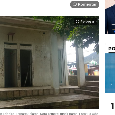
Komentar
Perbesar
PO
1
an Toboko, Ternate Selatan, Kota Ternate, rusak parah. Foto: La Ode