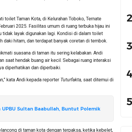
2
 toilet Taman Kota, di Kelurahan Toboko, Ternate
ebruari 2025. Fasilitas umum di ruang terbuka hijau ini
tu tidak layak digunakan lagi. Kondisi di dalam toilet
nuh daki hitam, dan terdapat banyak coretan di tembok.
3
mati suasana di taman itu sering kelabakan. Andi
n saat hendak buang air kecil. Sebagai ruang interaksi
ya diperhatikan dan diperbaiki.
4
an,” kata Andi kepada reporter
Tuturfakta,
saat ditemui di
5
 UPBU Sultan Baabullah, Buntut Polemik
pelancong di taman kota dengan terpaksa, ketika kebelet,