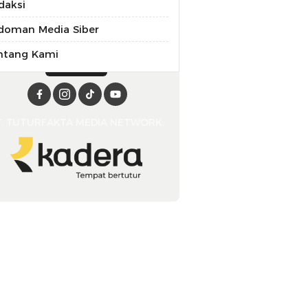
daksi
doman Media Siber
ntang Kami
T. TUTURFAKTA MEDIA NETWORK.