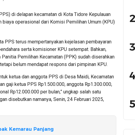
PPS) di delapan kecamatan di Kota Tidore Kepulauan
2
n biaya operasional dari Komisi Pemilihan Umum (KPU)
ota PPS terus mempertanyakan kejelasan pembayaran
3
bendahara serta komisioner KPU setempat. Bahkan,
 Panitia Pemilihan Kecamatan (PPK) sudah diserahkan
, tetapi belum mendapat respons dari pimpinan KPU.
4
 untuk ketua dan anggota PPS di Desa Maidi, Kecamatan
ran gaji ketua PPS Rp1.500.000, anggota Rp1.300.000,
ional Rp12.000.000 per bulan,” ungkap salah satu
an disebutkan namanya, Senin, 24 Februari 2025,
5
mpak Kemarau Panjang