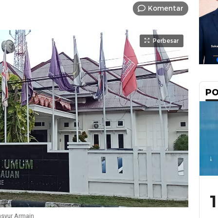
Komentar
Perbesar
PO
1
nsyur Armain