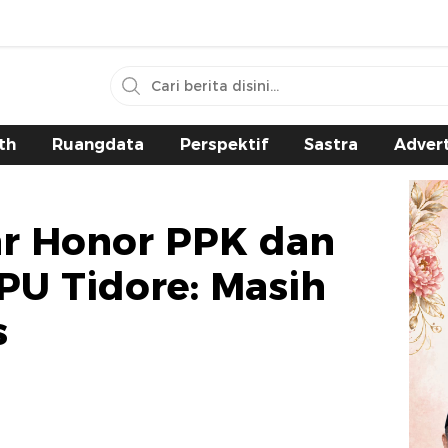
th
Ruangdata
Perspektif
Sastra
Advert
ar Honor PPK dan
PU Tidore: Masih
s