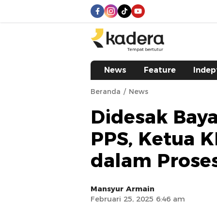
kadera.id
Tempat bertutur
News
Feature
Indep
Beranda
News
Didesak Bay
PPS, Ketua K
dalam Prose
Mansyur Armain
Februari 25, 2025 6:46 am