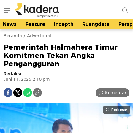
News
Feature
Indepth
Ruangdata
Persp
kadera.id
Tempat bertutur
Beranda
Advertorial
Pemerintah Halmahera Timur
Komitmen Tekan Angka
Pengangguran
Redaksi
Juni 11, 2025 2:10 pm
Komentar
Perbesar