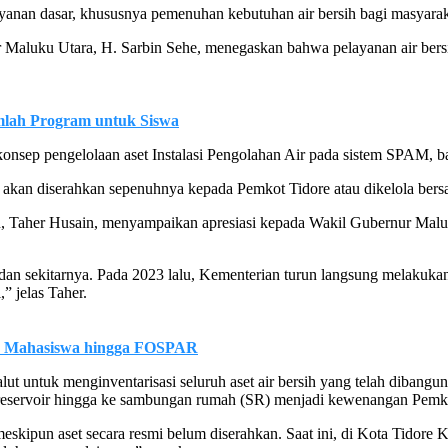
nan dasar, khususnya pemenuhan kebutuhan air bersih bagi masyarakat
 Maluku Utara, H. Sarbin Sehe, menegaskan bahwa pelayanan air bers
mlah Program untuk Siswa
konsep pengelolaan aset Instalasi Pengolahan Air pada sistem SPAM, 
 akan diserahkan sepenuhnya kepada Pemkot Tidore atau dikelola be
Taher Husain, menyampaikan apresiasi kepada Wakil Gubernur Malut y
i dan sekitarnya. Pada 2023 lalu, Kementerian turun langsung melakuka
” jelas Taher.
an Mahasiswa hingga FOSPAR
ntuk menginventarisasi seluruh aset air bersih yang telah dibangun. 
 reservoir hingga ke sambungan rumah (SR) menjadi kewenangan Pemko
meskipun aset secara resmi belum diserahkan. Saat ini, di Kota Tido