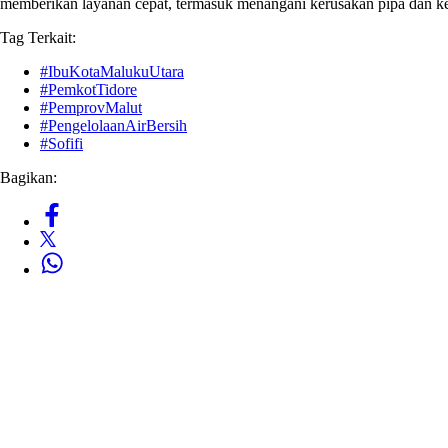
memberikan layanan cepat, termasuk menangani kerusakan pipa dan k
Tag Terkait:
#IbuKotaMalukuUtara
#PemkotTidore
#PemprovMalut
#PengelolaanAirBersih
#Sofifi
Bagikan: