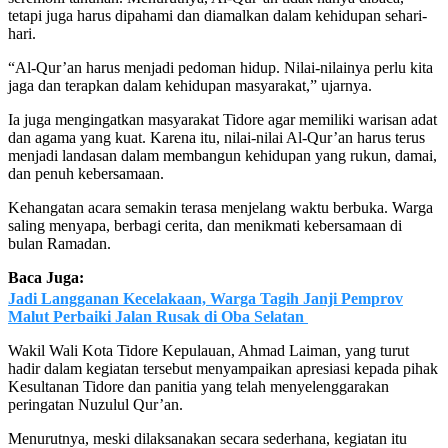
tetapi juga harus dipahami dan diamalkan dalam kehidupan sehari-
hari.
“Al-Qur’an harus menjadi pedoman hidup. Nilai-nilainya perlu kita
jaga dan terapkan dalam kehidupan masyarakat,” ujarnya.
Ia juga mengingatkan masyarakat Tidore agar memiliki warisan adat
dan agama yang kuat. Karena itu, nilai-nilai Al-Qur’an harus terus
menjadi landasan dalam membangun kehidupan yang rukun, damai,
dan penuh kebersamaan.
Kehangatan acara semakin terasa menjelang waktu berbuka. Warga
saling menyapa, berbagi cerita, dan menikmati kebersamaan di
bulan Ramadan.
Baca Juga:
Jadi Langganan Kecelakaan, Warga Tagih Janji Pemprov
Malut Perbaiki Jalan Rusak di Oba Selatan
Wakil Wali Kota Tidore Kepulauan, Ahmad Laiman, yang turut
hadir dalam kegiatan tersebut menyampaikan apresiasi kepada pihak
Kesultanan Tidore dan panitia yang telah menyelenggarakan
peringatan Nuzulul Qur’an.
Menurutnya, meski dilaksanakan secara sederhana, kegiatan itu