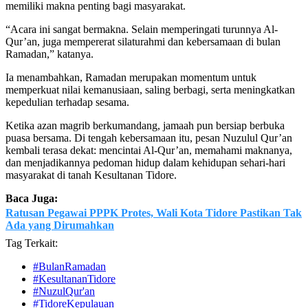
memiliki makna penting bagi masyarakat.
“Acara ini sangat bermakna. Selain memperingati turunnya Al-
Qur’an, juga mempererat silaturahmi dan kebersamaan di bulan
Ramadan,” katanya.
Ia menambahkan, Ramadan merupakan momentum untuk
memperkuat nilai kemanusiaan, saling berbagi, serta meningkatkan
kepedulian terhadap sesama.
Ketika azan magrib berkumandang, jamaah pun bersiap berbuka
puasa bersama. Di tengah kebersamaan itu, pesan Nuzulul Qur’an
kembali terasa dekat: mencintai Al-Qur’an, memahami maknanya,
dan menjadikannya pedoman hidup dalam kehidupan sehari-hari
masyarakat di tanah Kesultanan Tidore.
Baca Juga:
Ratusan Pegawai PPPK Protes, Wali Kota Tidore Pastikan Tak
Ada yang Dirumahkan
Tag Terkait:
#BulanRamadan
#KesultananTidore
#NuzulQur'an
#TidoreKepulauan