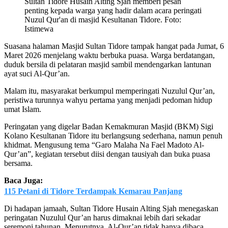
Sultan Tidore Husain Alting Sjah memberi pesan
penting kepada warga yang hadir dalam acara peringati
Nuzul Qur'an di masjid Kesultanan Tidore. Foto:
Istimewa
Suasana halaman Masjid Sultan Tidore tampak hangat pada Jumat, 6
Maret 2026 menjelang waktu berbuka puasa. Warga berdatangan,
duduk bersila di pelataran masjid sambil mendengarkan lantunan
ayat suci Al-Qur’an.
Malam itu, masyarakat berkumpul memperingati Nuzulul Qur’an,
peristiwa turunnya wahyu pertama yang menjadi pedoman hidup
umat Islam.
Peringatan yang digelar Badan Kemakmuran Masjid (BKM) Sigi
Kolano Kesultanan Tidore itu berlangsung sederhana, namun penuh
khidmat. Mengusung tema “Garo Malaha Na Fael Madoto Al-
Qur’an”, kegiatan tersebut diisi dengan tausiyah dan buka puasa
bersama.
Baca Juga:
115 Petani di Tidore Terdampak Kemarau Panjang
Di hadapan jamaah, Sultan Tidore Husain Alting Sjah menegaskan
peringatan Nuzulul Qur’an harus dimaknai lebih dari sekadar
seremoni tahunan. Menurutnya, Al-Qur’an tidak hanya dibaca,