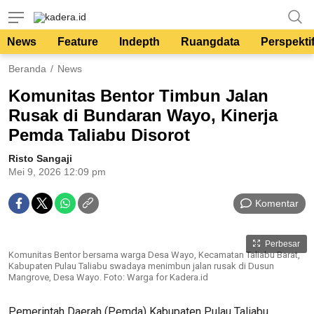
kadera.id
Tempat bertutur
News
Feature
Indepth
Ruangdata
Perspekti
Beranda
News
Komunitas Bentor Timbun Jalan
Rusak di Bundaran Wayo, Kinerja
Pemda Taliabu Disorot
Risto Sangaji
Mei 9, 2026 12:09 pm
Komentar
Perbesar
Komunitas Bentor bersama warga Desa Wayo, Kecamatan Taliabu Barat,
Kabupaten Pulau Taliabu swadaya menimbun jalan rusak di Dusun
Mangrove, Desa Wayo. Foto: Warga for Kadera.id
Pemerintah Daerah (Pemda) Kabupaten Pulau Taliabu,