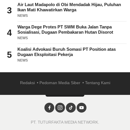
Air Laut Madapolo di Obi Mendadak Hijau, Puluhan
3
Ikan Mati Khawatirkan Warga
NEWS
Warga Dege Protes PT SWM Buka Jalan Tanpa
4
Sosialisasi, Dugaan Pembakaran Hutan Disorot
NEWS
Koalisi Advokasi Buruh Somasi PT Position atas
5
Dugaan Eksploitasi Pekerja
NEWS
Redaksi
Pedoman Media Siber
Tentang Kami
PT. TUTURFAKTA MEDIA NETWORK.