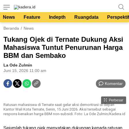
kadera.id
Tempat bertutur
News
Feature
Indepth
Ruangdata
Perspekti
Beranda
News
Tukang Ojek di Ternate Dukung Aksi
Mahasiswa Tuntut Penurunan Harga
BBM dan Sembako
La Ode Zulmin
Juni 15, 2026 11:00 am
Komentar
Perbesar
Ratusan mahasiswa di Ternate saat gelar aksi demontrasi di depan
Kantor Wali Kota Ternate, Senin, 15 Juni 2026. Aksi tersebut sebagai
respons kenaikan harga BBM non-subsidi. Foto: La Ode Zulmin/Kadera.id
Sejumlah tukang ojek menyatakan dukungan kepada ratusan