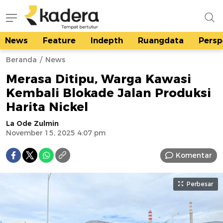
News
Feature
Indepth
Ruangdata
Persp
kadera.id
Tempat bertutur
Beranda
News
Merasa Ditipu, Warga Kawasi
Kembali Blokade Jalan Produksi
Harita Nickel
La Ode Zulmin
November 15, 2025 4:07 pm
Komentar
Perbesar