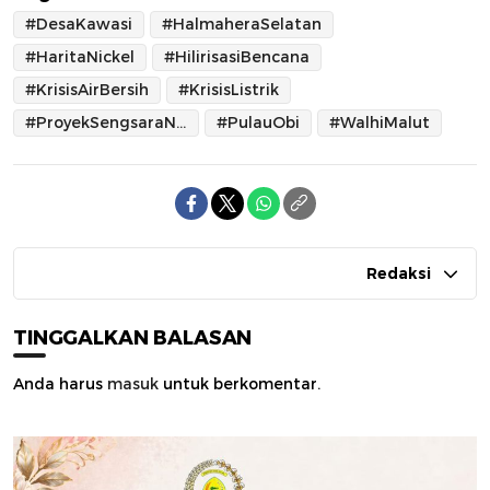
#DesaKawasi
#HalmaheraSelatan
#HaritaNickel
#HilirisasiBencana
#KrisisAirBersih
#KrisisListrik
#ProyekSengsaraNasional
#PulauObi
#WalhiMalut
Redaksi
TINGGALKAN BALASAN
Anda harus
masuk
untuk berkomentar.